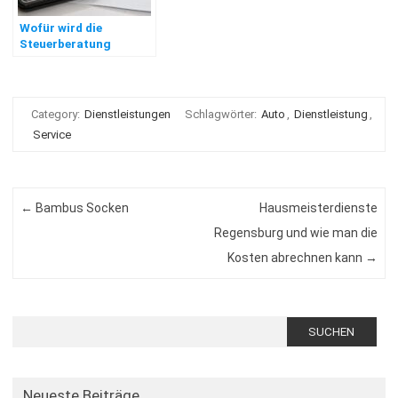
Wofür wird die
Steuerberatung
Hattingen benötigt?
Category:
Dienstleistungen
Schlagwörter:
Auto
,
Dienstleistung
,
Service
Post navigation
←
Bambus Socken
Hausmeisterdienste
Regensburg und wie man die
Kosten abrechnen kann
→
Suchen
nach:
Neueste Beiträge